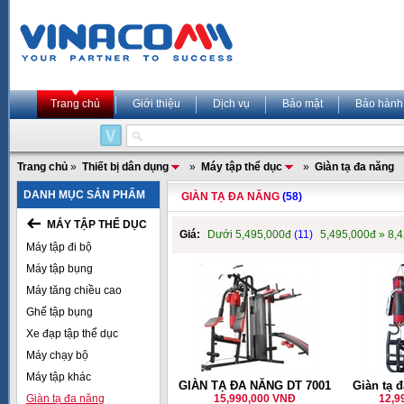
Trang chủ
Giới thiệu
Dịch vụ
Bảo mật
Bảo hành
Trang chủ
»
Thiết bị dân dụng
»
Máy tập thể dục
»
Giàn tạ đa năng
DANH MỤC SẢN PHẨM
GIÀN TẠ ĐA NĂNG
(58)
MÁY TẬP THỂ DỤC
Giá:
Dưới 5,495,000đ
(11)
5,495,000đ » 8,
Máy tập đi bộ
Máy tập bụng
Máy tăng chiều cao
Ghế tập bụng
Xe đạp tập thể dục
Máy chạy bộ
Máy tập khác
GIÀN TẠ ĐA NĂNG DT 7001
Giàn tạ 
Giàn tạ đa năng
15,990,000 VNĐ
12,9