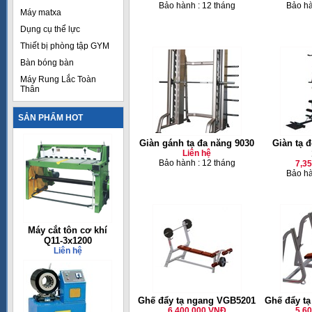
Bảo hành : 12 tháng
Bảo hà
Máy matxa
Dụng cụ thể lực
Thiết bị phòng tập GYM
Bàn bóng bàn
Máy Rung Lắc Toàn
Thân
SẢN PHẨM HOT
Giàn gánh tạ đa năng 9030
Giàn tạ 
Liên hệ
Bảo hành : 12 tháng
7,3
Bảo hà
Máy cắt tôn cơ khí
Q11-3x1200
Liên hệ
Ghế đẩy tạ ngang VGB5201
Ghế đẩy t
6,400,000 VNĐ
5,6