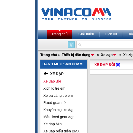
Trang chủ
Giới thiệu
Dịch vụ
Bả
Trang chủ
»
Thiết bị dân dụng
»
Xe đạp
»
Xe đạ
DANH MỤC SẢN PHẨM
XE ĐẠP ĐÔI
(0)
XE ĐẠP
Xe đạp đôi
Xích lô trẻ em
Xe ba càng trẻ em
Fixed gear nữ
Khuyến mại xe đạp
Mẫu fixed gear đẹp
Xe đạp Mini
Xe đạp biểu diễn BMX