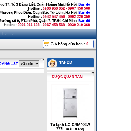
Ngõ 37, Tổ 3 Bằng Liệt, Quận Hoàng Mai, Hà Nội.
Bản đồ
Hotline :
0966 956 052 - 0967 458 568
 Phường Phúc Diễn, Quận Bắc Từ Liêm, Hà Nội.
Bản đồ
Hotline :
0942 547 456 - 0902 226 359
Đường số 9, P.Tân Phú, Quận 7, TP.Hồ Chí Minh.
Bản đồ
Hotline:
0906 066 638 - 0967 458 568 - 0939 219 368
Liên hệ
Giỏ hàng của bạn :
0
TP.HCM
DẠNG LIST
ĐƯỢC QUAN TÂM
Tủ lạnh LG GRM402W
337L màu trắng