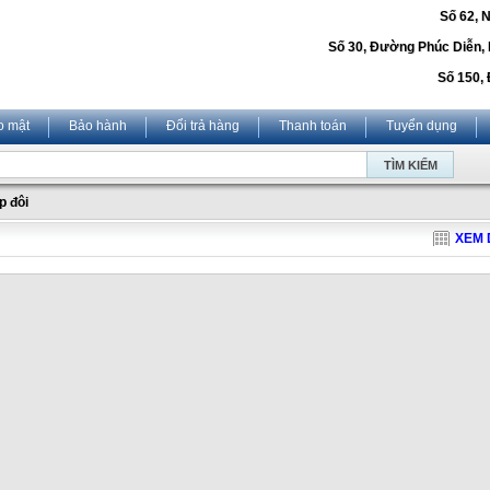
Số 62, 
Số 30, Đường Phúc Diễn,
Số 150, 
o mật
Bảo hành
Đổi trả hàng
Thanh toán
Tuyển dụng
p đôi
XEM 