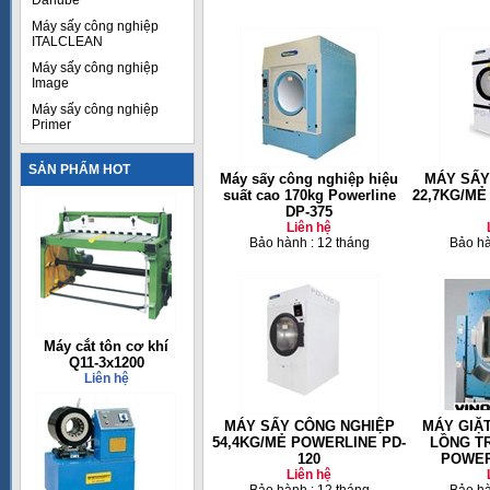
Danube
Máy sấy công nghiệp
ITALCLEAN
Máy sấy công nghiệp
Image
Máy sấy công nghiệp
Primer
SẢN PHẨM HOT
Máy sấy công nghiệp hiệu
MÁY SẤY
suất cao 170kg Powerline
22,7KG/MẺ
DP-375
Liên hệ
Bảo hành : 12 tháng
Bảo hà
Máy cắt tôn cơ khí
Q11-3x1200
Liên hệ
MÁY SẤY CÔNG NGHIỆP
MÁY GIẶ
54,4KG/MẺ POWERLINE PD-
LỒNG T
120
POWER
Liên hệ