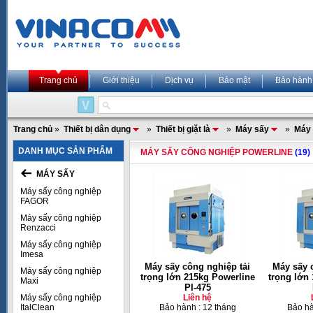
Trang chủ
Giới thiệu
Dịch vụ
Bảo mật
Bảo hành
Trang chủ
»
Thiết bị dân dụng
»
Thiết bị giặt là
»
Máy sấy
»
Máy 
DANH MỤC SẢN PHẨM
MÁY SẤY CÔNG NGHIỆP POWERLINE
(19)
MÁY SẤY
Máy sấy công nghiệp
FAGOR
Máy sấy công nghiệp
Renzacci
Máy sấy công nghiệp
Imesa
Máy sấy công nghiệp tải
Máy sấy 
Máy sấy công nghiệp
trọng lớn 215kg Powerline
trọng lớn
Maxi
PI-475
Máy sấy công nghiệp
Liên hệ
ItalClean
Bảo hành : 12 tháng
Bảo hà