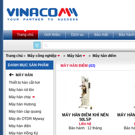
Trang chủ
Giới thiệu
Dịch vụ
Bảo mật
Bảo hành
Trang chủ
»
Máy công nghiệp
»
Máy hàn
»
Máy hàn điểm
DANH MỤC SẢN PHẨM
MÁY HÀN ĐIỂM
(43)
MÁY HÀN
Thiết bị hàn cắt hơi
Máy hàn rút tôn
Máy hàn chip
Máy hàn Hutong
Máy hàn cáp quang
MÁY HÀN ĐIỂM KHÍ NÉN
MÁY HÀN
Máy đo OTDR Myway
50LSP
Liên hệ
Máy hàn điện
Bảo hành : 12 tháng
Bảo hà
Máy hàn Hồng Ký