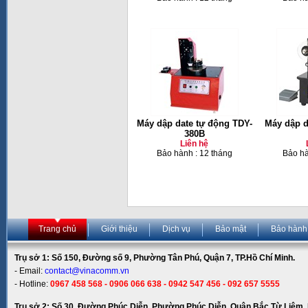
Máy dập date tự động TDY-
Máy dập d
380B
Liên hệ
Bảo hành : 12 tháng
Bảo hà
Trang chủ
Giới thiệu
Dịch vụ
Bảo mật
Bảo hành
Trụ sở 1: Số 150, Đường số 9, Phường Tân Phú, Quận 7, TP.Hồ Chí Minh.
- Email:
contact@vinacomm.vn
- Hotline:
0967 458 568 - 0906 066 638 - 0942 547 456 - 092 657 5555
Trụ sở 2: Số 30, Đường Phúc Diễn, Phường Phúc Diễn, Quận Bắc Từ Liêm, 