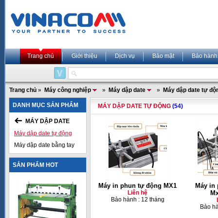
Trang chủ
Giới thiệu
Dịch vụ
Bảo mật
Bảo hành
Trang chủ
»
Máy công nghiệp
»
Máy dập date
»
Máy dập date tự độ
DANH MỤC SẢN PHẨM
MÁY DẬP DATE TỰ ĐỘNG
(54)
MÁY DẬP DATE
Máy dập date tự động
Máy dập date bằng tay
SẢN PHẨM HOT
Máy in phun tự động MX1
Máy in
Liên hệ
Mx
Bảo hành : 12 tháng
Bảo hà