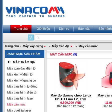
Trang chủ
Giới thiệu
Dịch vụ
Bảo mật
Bảo hành
Trang chủ
»
Máy xây dựng
»
Máy trắc địa
»
Máy cân mực
DANH MỤC SẢN PHẨM
MÁY CÂN MỰC
(5)
MÁY TRẮC ĐỊA
Máy toàn đạc điện tử
Máy kinh vĩ điện tử
Máy kinh vĩ quang cơ
Máy thủy bình tự động
Máy thủy bình điện tử
Máy đo đường chéo Leica
Máy cân 
Máy thủy bình laser
DISTO Lino L2, 15m
6,500,000 VNĐ
11,9
Máy cân mực
Bảo hành : 12 tháng
Bảo hà
Máy quét tia laser