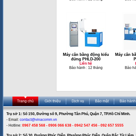
Máy cân bằng động kiểu
Máy cân bằ
đứng PHLD-200
P
Liên hệ
Bảo hành : 12 tháng
Bảo hà
Trang chủ
Giới thiệu
Dịch vụ
Bảo mật
Bảo hành
Trụ sở 1: Số 150, Đường số 9, Phường Tân Phú, Quận 7, TP.Hồ Chí Minh.
- Email:
contact@vinacomm.vn
- Hotline:
0967 458 568 - 0906 066 638 - 0942 547 456 - 092 657 5555
Trụ sở 2: Số 30, Đường Phúc Diễn, Phường Phúc Diễn, Quận Bắc Từ Liêm, 