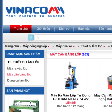
Trang chủ
Giới thiệu
Dịch vụ
Bảo mật
Bảo hành
Trang chủ
»
Máy công nghiệp
»
Máy rửa xe
»
Thiết bị làm lốp
»
DANH MỤC SẢN PHẨM
MÁY CÂN BẰNG LỐP
(163)
THIẾT BỊ LÀM LỐP
Máy ra vào lốp
Máy cân bằng lốp
Dụng cụ làm lốp
SẢN PHẨM HOT
Máy Ra Vào Lốp Tự Động
Máy Cân M
GIULIANO-ITALY SL-22
nghệ Ita
Liên hệ
Bảo hành : 12 tháng
Bảo hà