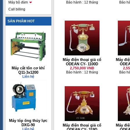
Máy bộ đàm
Bảo hành : 12 tháng
Bảo hà
Call billing
SẢN PHẨM HOT
Máy điện thoại giả cổ
Máy điệ
ODEAN CY- 1100D
ODEA
Máy cắt tôn cơ khí
2,750,000 VNĐ
2,5
Q11-3x1200
Bảo hành : 12 tháng
Bảo hà
Liên hệ
Máy tóp ống thủy lực
DXG-90
Máy điện thoại giả cổ
Máy điệ
Liên hệ
ODEAN CY- 319D
ODEA