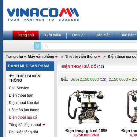
Trang chủ
Giới thiệu
Dịch vụ
Bảo mật
Bảo hành
Trang chủ
»
Máy văn phòng
»
Thiết bị viễn thông
»
Điện thoại giả cổ
DANH MỤC SẢN PHẨM
ĐIỆN THOẠI GIẢ CỔ
(42)
THIẾT BỊ VIỄN
Giá:
Dưới 2,150,000đ
(13)
2,150,000đ » 2,
THÔNG
Call Service
Điện thoại bàn
Điện thoại kéo dài
Hội thảo âm thanh
Điện thoại giả cổ
Tổng đài điện thoại
Điện thoại giả cổ 1896
Điện tho
Phụ kiện tổng đài
1,750,000 VNĐ
4,3